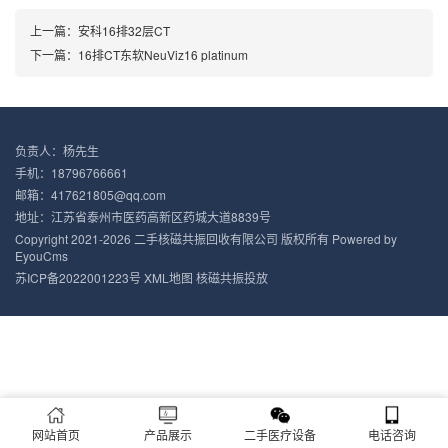
上一篇：安科16排32层CT
下一篇：16排CT东软NeuViz16 platinum
负责人：杨先生
手机：18796766661
邮箱：417621805@qq.com
地址：江苏省泰州市医药高新区药城大道8839号
Copyright 2021-2026
二手核磁共振
回收有限公司 版权所有
Powered by
EyouCms
苏ICP备2022001223号
XML地图
核磁共振投放
网站首页
产品展示
二手医疗设备
电话咨询