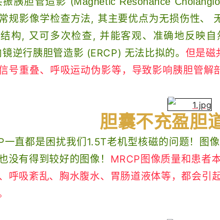
振胰胆管造影 (
Magnetic Resonance Cholangio
常规影像学检查方法, 其主要优点为无损伤性、 
结构, 又可多次检查, 并能客观、准确地反映
镜逆行胰胆管造影 (ERCP) 无法比拟的。
但是磁
信号重叠、呼吸运动伪影等，导致影响胰胆管解剖
胆囊不充盈胆
CP一直都是困扰我们1.5T老机型核磁的问题！
也没有得到较好的图像！
MRCP图像质量和患者
、呼吸紊乱、胸水腹水、胃肠道液体等，都会引起
。