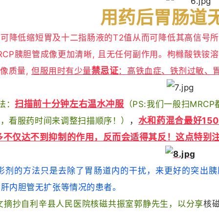
用药后胃肠道
可降低缩短胃及十二指肠液的T2值从而可降低其高信号所
MRCP胰胆管成像更加清晰, 且无任何副作用。枸橼酸铁铵溶
禁忌证
图像质量,
但服用时有少量
：高铁血症、铁剂过敏、胃
扫描前十分钟左右温水冲服
法：
（PS:我们一般扫MRCP
水和药混合最好15
P，看服药时间来调整扫描顺序！）
，
多不仅达不到抑制的作用，反而会适得其反！
这点特别
影剂的方法只是去除了胃肠道内的干扰，来更好的突出胰
和肝内胆管无扩张等情况的患者。
文摘抄自利辛县人民医院核磁共振室郭静先生，
以分享
核