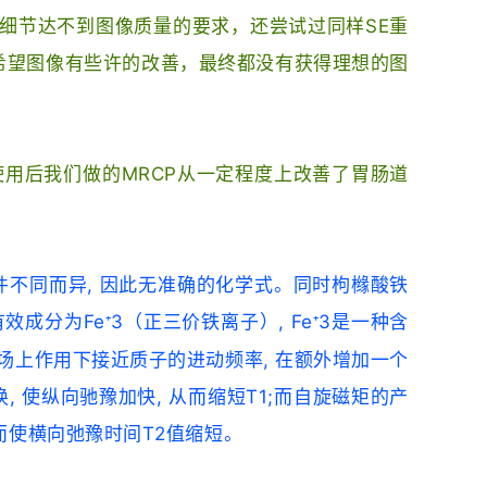
细节达不到图像质量的要求，还尝试过同样SE重
，希望图像有些许的改善，最终都没有获得理想的图
使用后我们做的MRCP从一定程度上改善了胃肠道
件不同而异, 因此无准确的化学式。同时枸橼酸铁
效成分为Fe
3（正三价铁离子）, Fe
3是一种含
⁺
⁺
场上作用下接近质子的进动频率, 在额外增加一个
 使纵向驰豫加快, 从而缩短T1;而自旋磁矩的产
从而使横向弛豫时间T2值缩短。