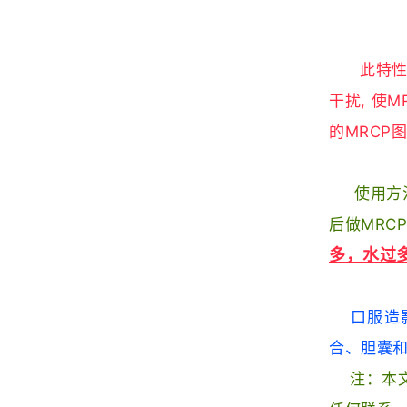
此特性
干扰, 使
的MRCP
使用方
后做MRC
多，水过
口服造
合、胆囊
注：
本