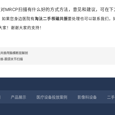
。
对MRCP扫描有什么好的方式方法，意见和建议，可在下
！
如果您身边医院有
淘汰二手核磁共振
要处理也可以联系我们，
大家！谢谢大家的支持！
磁共振颅脑横断层解剖
振-颞颌关节扫描
们
产品展示
医疗设备投放案例
影像科设备
二手