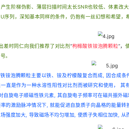
产生阶梯伪影、薄层扫描时间太长SNR也较低、体素改大
MRU序列，深知基本同样的条件，仍抱有一丝幻想和希望
出差时同仁向我们推荐了对比剂
“
枸橼酸铁铵泡腾颗粒
”，
信号。
铁铵泡腾颗粒主要以铁、铵及柠檬酸复合而成, 因合成条
一直是作为一种水溶性阳性对比剂而被研究和使用， 其有
对自旋电子顺磁性铁元素, 其自旋电子频率可在磁共振外磁
率的激励脉冲情况下, 就能促进自旋质子向晶格的能量转换,
场强度加大, 导致磁场不均匀增加, 使质子失相位加快, 