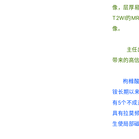
像，层厚易
T2WI的
像。
主任
带来的高
枸橼酸
铵长期以来
有5个不成
具有拉莫频
生使局部磁