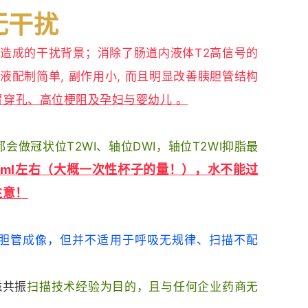
无干扰
造成的干扰背景；消除了肠道内液体T2高信号的
液配制简单, 副作用小, 而且明显改善胰胆管结构
穿孔、高位梗阻及孕妇与婴幼儿 。
都会做冠状位T2WI、轴位DWI，轴位T2WI抑脂最
0ml左右（大概一次性杯子的量！
），水不能过
注意！
胆管成像，但并不适用于呼吸无规律、扫描不配
磁共振
扫描技术经验为目的，
且
与任何企业药商无