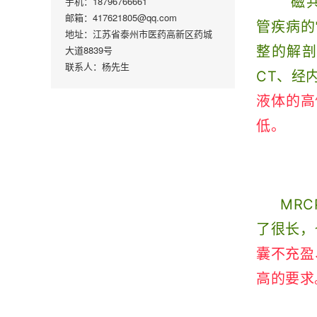
磁共
手机：18796766661
邮箱：417621805@qq.com
管疾病的
地址：江苏省泰州市医药高新区药城
大道8839号
整的解剖
联系人：杨先生
CT、经内
液体的高
低。
MR
了很长，
囊不充盈
高的要求