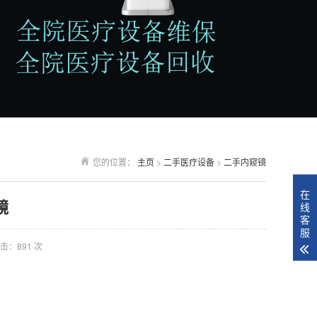
您的位置：
主页
>
二手医疗设备
>
二手内窥镜
在
镜
线
客
服
击：
891
次