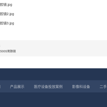
无
500S胃肠镜
们
产品展示
医疗设备投放案例
影像科设备
二手